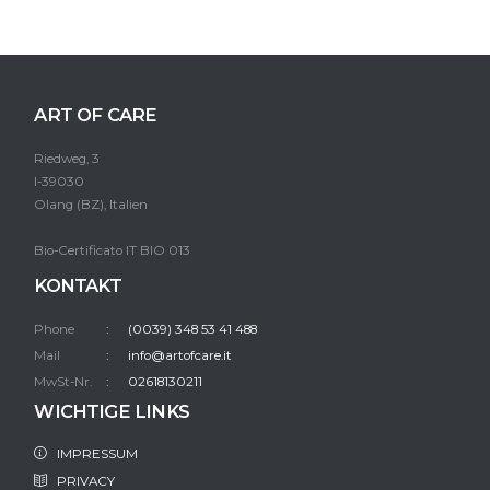
ART OF CARE
Riedweg, 3
I-39030
Olang (BZ), Italien
Bio-Certificato IT BIO 013
KONTAKT
Phone
(0039) 348 53 41 488
Mail
info@artofcare.it
MwSt-Nr.
02618130211
WICHTIGE LINKS
IMPRESSUM
PRIVACY