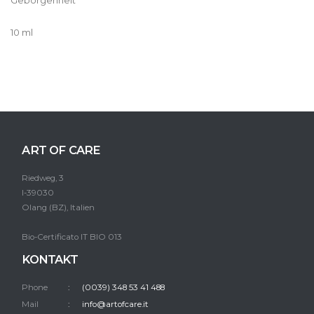
Geborgenheit
10 ml
ART OF CARE
Riedweg, 3
I-39030
Olang (BZ), Italien
Bio-Certificato IT BIO 013
KONTAKT
Phone
(0039) 348 53 41 488
Mail
info@artofcare.it