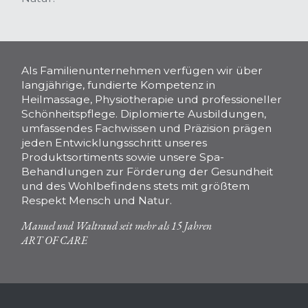
AUTHENTISCH IN DER
HALTUNG,
Als Familienunternehmen verfügen wir über
langjährige, fundierte Kompetenz in
ENGAGIERT IM
Heilmassage, Physiotherapie und professioneller
HANDELN,
Schönheitspflege. Diplomierte Ausbildungen,
umfassendes Fachwissen und Präzision prägen
MIT HINGABE
jeden Entwicklungsschritt unseres
FÜR IHR
Produktsortiments sowie unsere Spa-
Behandlungen zur Förderung der Gesundheit
WOHLBEFINDEN.
und des Wohlbefindens stets mit größtem
Respekt Mensch und Natur.
Manuel und Waltraud seit mehr als 15 Jahren
ART OF CARE