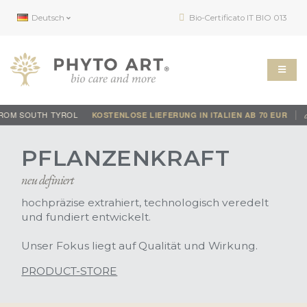
Deutsch
Bio-Certificato IT BIO 013
M SOUTH TYROL
auth
KOSTENLOSE LIEFERUNG IN ITALIEN AB 70 EUR
PFLANZENKRAFT
neu definiert
hochpräzise extrahiert, technologisch veredelt
und fundiert entwickelt.
Unser Fokus liegt auf Qualität und Wirkung.
PRODUCT-STORE