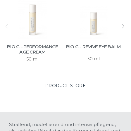
BIO C. - PERFORMANCE
BIO C. - REVIVE EYE BALM
B
AGE CREAM
30 ml
50 ml
PRODUCT-STORE
BODY CARE
Straffend, modellierend und intensiv pflegend,
Effektive Formulierung
als tägliches Ritual, das den Körper vitalisiert und