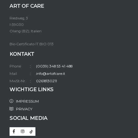
ART OF CARE
Riedweg, 3
I-39030
Olang (BZ), Italien
Bio-Certificato IT BIO 013
KONTAKT
Phone
(0039) 348 53 41 488
Mail
info@artofcare.it
MwSt-Nr.
02618130211
WICHTIGE LINKS
IMPRESSUM
PRIVACY
SOCIAL MEDIA