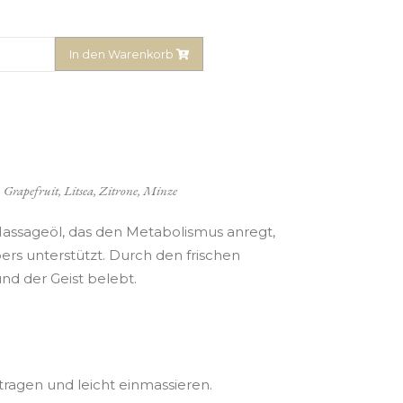
In den Warenkorb
rapefruit, Litsea, Zitrone, Minze
-Massageöl, das den Metabolismus anregt,
ers unterstützt. Durch den frischen
und der Geist belebt.
ragen und leicht einmassieren.