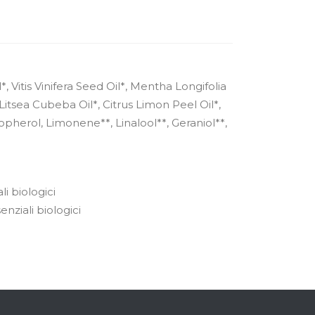
 Vitis Vinifera Seed Oil*, Mentha Longifolia
Litsea Cubeba Oil*, Citrus Limon Peel Oil*,
copherol, Limonene**, Linalool**, Geraniol**,
li biologici
nziali biologici