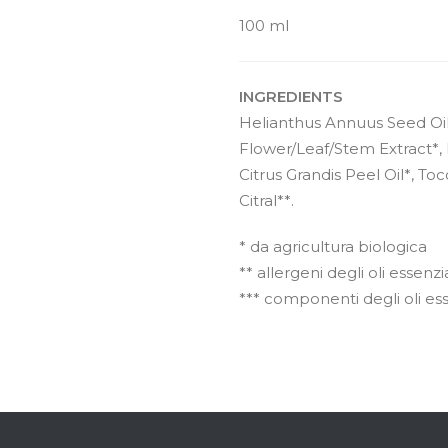
100 ml
INGREDIENTS
Helianthus Annuus Seed Oil*,
Flower/Leaf/Stem Extract*, 
Citrus Grandis Peel Oil*, To
Citral**.
* da agricultura biologica
** allergeni degli oli essenzia
*** componenti degli oli esse