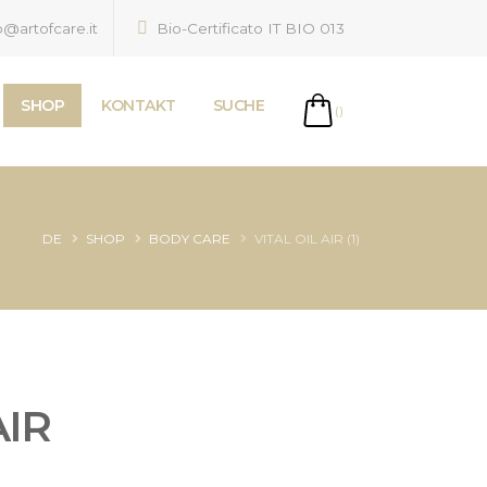
o@artofcare.it
Bio-Certificato IT BIO 013
SHOP
KONTAKT
SUCHE
()
DE
SHOP
BODY CARE
VITAL OIL AIR (1)
AIR