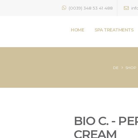
(0039) 348 53 41 488
inf
HOME
SPA TREATMENTS
DE
SHOP
BIO C. - 
CREAM