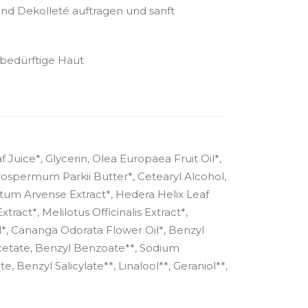
und Dekolleté auftragen und sanft
sbedürftige Haut
 Juice*, Glycerin, Olea Europaea Fruit Oil*,
tyrospermum Parkii Butter*, Cetearyl Alcohol,
etum Arvense Extract*, Hedera Helix Leaf
xtract*, Melilotus Officinalis Extract*,
*, Cananga Odorata Flower Oil*, Benzyl
etate, Benzyl Benzoate**, Sodium
 Benzyl Salicylate**, Linalool**, Geraniol**,