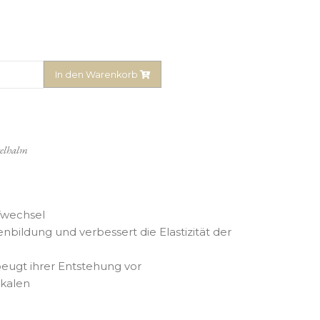
In den Warenkorb
telhalm
ffwechsel
enbildung und verbessert die Elastizität der
beugt ihrer Entstehung vor
ikalen