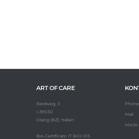
ART OF CARE
KON
Riedweg, 3
Phone
I-39030
Mail
Olang (BZ), Italien
MwSt-
Bio-Certificato IT BIO 013