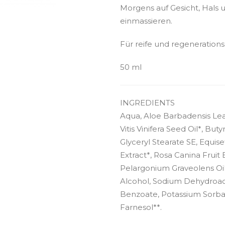
Morgens auf Gesicht, Hals 
einmassieren.
Für reife und regeneration
50 ml
INGREDIENTS
Aqua, Aloe Barbadensis Leaf
Vitis Vinifera Seed Oil*, Bu
Glyceryl Stearate SE, Equis
Extract*, Rosa Canina Fruit E
Pelargonium Graveolens Oil
Alcohol, Sodium Dehydroac
Benzoate, Potassium Sorbate,
Farnesol**.