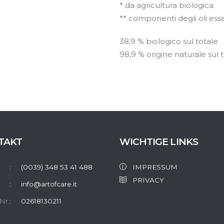
* da agricultura biologica
** componenti degli oli essen
38,9 % biologico sul totale
98,9 % origine naturale sul 
TAKT
WICHTIGE LINKS
(0039) 348 53 41 488
IMPRESSUM
PRIVACY
info@artofcare.it
Nr.
02618130211