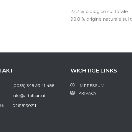
22,7 % biologico sul totale
98,8 % origine naturale sul 
TAKT
WICHTIGE LINKS
(0039) 348 53 41 488
IMPRESSUM
PRIVACY
info@artofcare.it
Nr.
02618130211