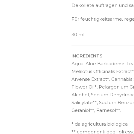
Dekolleté auftragen und sa
Für feuchtigkeitsarme, reg
30 ml
INGREDIENTS
Aqua, Aloe Barbadensis Leaf
Melilotus Officinalis Extrac
Arvense Extract*, Cannabis
Flower Oil*, Pelargonium Gr
Alcohol, Sodium Dehydroac
Salicylate**, Sodium Benzoa
Geraniol**, Farnesol**.
* da agricultura biologica
** componenti degli oli essen