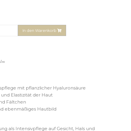
In den Warenkorb
halm
tspflege mit pflanzlicher Hyaluronsäure
und Elastizität der Haut
und Fältchen
 und ebenmäßiges Hautbild
ng als Intensivpflege auf Gesicht, Hals und