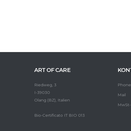
ART OF CARE
KON
Riedweg, 3
Phone
I-39030
Mail
Olang (BZ), Italien
MwSt-
Bio-Certificato IT BIO 013