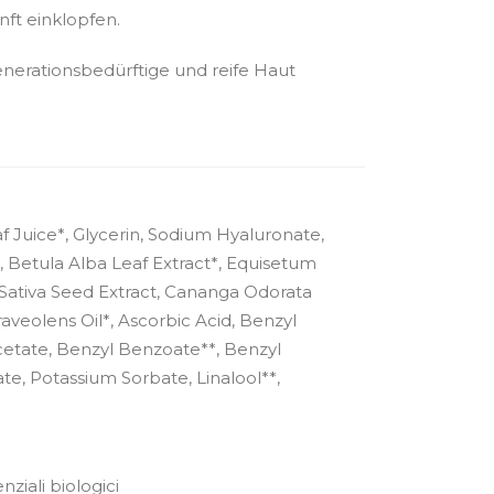
nft einklopfen.
enerationsbedürftige und reife Haut
 Juice*, Glycerin, Sodium Hyaluronate,
t*, Betula Alba Leaf Extract*, Equisetum
 Sativa Seed Extract, Cananga Odorata
aveolens Oil*, Ascorbic Acid, Benzyl
etate, Benzyl Benzoate**, Benzyl
te, Potassium Sorbate, Linalool**,
ziali biologici