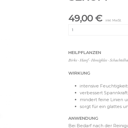
49,00 €
inkl. MwSt.
HEILPFLANZEN
Birke · Hanf · Honigklee · Schachtel
WIRKUNG
intensive Feuchtigkei
verbessert Spannkraft 
mindert feine Linien 
sorgt für ein glattes
ANWENDUNG
Bei Bedarf nach der Reinigu