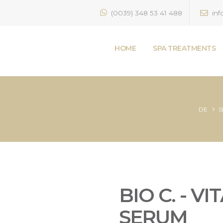
(0039) 348 53 41 488
inf
HOME
SPA TREATMENTS
DE
S
BIO C. - V
SERUM