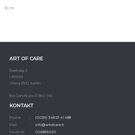
10 ml
ART OF CARE
Riedweg, 3
I-39030
Olang (BZ), Italien
Bio-Certificato IT BIO 013
KONTAKT
Phone
(0039) 348 53 41 488
Mail
info@artofcare.it
MwSt-Nr.
02618130211