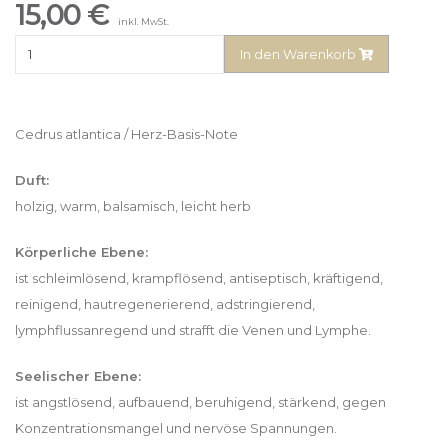
15,00 €
inkl. MwSt.
In den Warenkorb
Cedrus atlantica / Herz-Basis-Note
Duft:
holzig, warm, balsamisch, leicht herb
Körperliche Ebene:
ist schleimlösend, krampflösend, antiseptisch, kräftigend,
reinigend, hautregenerierend, adstringierend,
lymphflussanregend und strafft die Venen und Lymphe.
Seelischer Ebene:
ist angstlösend, aufbauend, beruhigend, stärkend, gegen
Konzentrationsmangel und nervöse Spannungen.