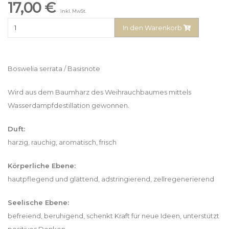
17,00 €
inkl. MwSt.
In den Warenkorb
Boswelia serrata / Basisnote
Wird aus dem Baumharz des Weihrauchbaumes mittels
Wasserdampfdestillation gewonnen.
Duft:
harzig, rauchig, aromatisch, frisch
Körperliche Ebene:
hautpflegend und glättend, adstringierend, zellregenerierend
Seelische Ebene:
befreiend, beruhigend, schenkt Kraft für neue Ideen, unterstützt