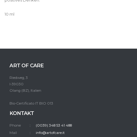
positives Denken.
10 ml
ART OF CARE
Riedweg, 3
I-39030
Olang (BZ), Italien
Bio-Certificato IT BIO 013
KONTAKT
Phone
(0039) 348 53 41 488
Mail
info@artofcare.it